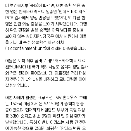
미 보건복지부(HHS)에 따르면, 이번 송환 인원 중 
한 명은 한타바이러스의 일종인 '안데스 바이러스' 
PCR 검사에서 양성 반응을 보였으며, 또 다른 한 
명은 관련 의심 증상을 보이기 시작했습니다. 다행
히 확진 판정을 받은 승객은 아직 별다른 증상을 
보이지 않는 상태지만, 당국은 예방 차원에서 이들
을 기내 내 특수 생물학적 차단 장치
(Biocontainment unit)에 격리해 이송했습니다.
이들은 도착 직후 곧바로 네브래스카대학교 의료
센터(UNMC) 내 국가 격리 시설로 옮겨져 정밀 검사
와 격리 관리에 들어갔습니다. 의료진은 격리 대상
자 전원에게 1인 1실을 배정하고 모니터링을 이어
갈 방침입니다.
이번 사태가 발생한 크루즈선 ‘MV 혼디우스’호에
는 15개국 이상에서 온 약 150명의 승객이 탑승 
중이었으며, 현재까지 네덜란드 부부와 독일 여성 
등 3명이 숨지고 최소 9명의 확진 및 의심 환자가 
발생했습니다. 특히 이번 바이러스는 사람 간 전염
이 가능한 것으로 알려진 희귀한 ‘안데스 변종’으