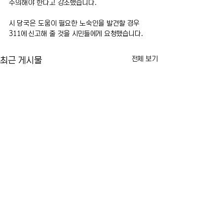
주의해야 한다고 강조했습니다.
시 당국은 도움이 필요한 노숙인을 발견할 경우 
311에 신고해 줄 것을 시민들에게 요청했습니다.
전체 보기
최근 게시물
카이라법' 서명 촉구… "양육
뉴욕시 임대료 동결
권 분쟁 비극 막는다"
싸고 법적 공방 본