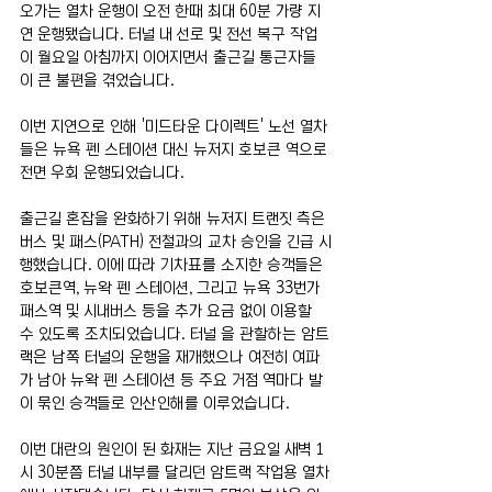
오가는 열차 운행이 오전 한때 최대 60분 가량 지
연 운행됐습니다. 터널 내 선로 및 전선 복구 작업
이 월요일 아침까지 이어지면서 출근길 통근자들
이 큰 불편을 겪었습니다.
이번 지연으로 인해 '미드타운 다이렉트' 노선 열차
들은 뉴욕 펜 스테이션 대신 뉴저지 호보큰 역으로 
전면 우회 운행되었습니다.
출근길 혼잡을 완화하기 위해 뉴저지 트랜짓 측은 
버스 및 패스(PATH) 전철과의 교차 승인을 긴급 시
행했습니다. 이에 따라 기차표를 소지한 승객들은 
호보큰역, 뉴왁 펜 스테이션, 그리고 뉴욕 33번가 
패스역 및 시내버스 등을 추가 요금 없이 이용할 
수 있도록 조치되었습니다. 터널 을 관할하는 암트
랙은 남쪽 터널의 운행을 재개했으나 여전히 여파
가 남아 뉴왁 펜 스테이션 등 주요 거점 역마다 발
이 묶인 승객들로 인산인해를 이루었습니다.
이번 대란의 원인이 된 화재는 지난 금요일 새벽 1
시 30분쯤 터널 내부를 달리던 암트랙 작업용 열차