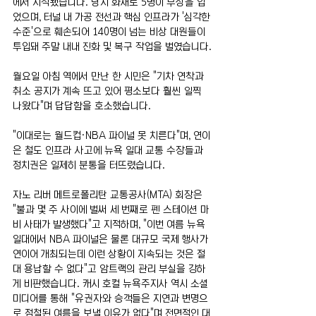
에서 시작됐습니다. 당시 화재로 5명이 부상을 입
었으며, 터널 내 가공 전선과 핵심 인프라가 '심각한 
수준'으로 훼손되어 140명이 넘는 비상 대원들이 
투입돼 주말 내내 진화 및 복구 작업을 벌였습니다.
월요일 아침 역에서 만난 한 시민은 "기차 연착과 
취소 공지가 계속 뜨고 있어 평소보다 훨씬 일찍 
나왔다"며 답답함을 호소했습니다.
"이대로는 월드컵·NBA 파이널 못 치른다"며, 연이
은 철도 인프라 사고에 뉴욕 일대 교통 수장들과 
정치권은 일제히 분통을 터뜨렸습니다.
자노 리버 메트로폴리탄 교통공사(MTA) 회장은 
"불과 몇 주 사이에 벌써 세 번째로 펜 스테이션 마
비 사태가 발생했다"고 지적하며, "이번 여름 뉴욕 
일대에서 NBA 파이널은 물론 대규모 국제 행사가 
연이어 개최되는데 이런 상황이 지속되는 것은 절
대 용납할 수 없다"고 암트랙의 관리 부실을 강하
게 비판했습니다. 캐시 호컬 뉴욕주지사 역시 소셜 
미디어를 통해 "유권자와 승객들은 지연과 변명으
로 점철된 여름을 보낼 이유가 없다"며 전면적인 대