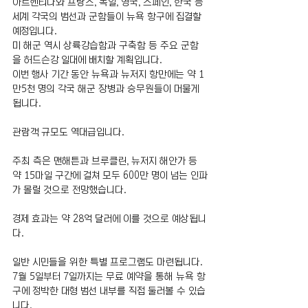
아르헨티나와 프랑스, 독일, 영국, 스페인, 한국 등 
세계 각국의 범선과 군함들이 뉴욕 항구에 집결할 
예정입니다.
미 해군 역시 상륙강습함과 구축함 등 주요 군함
을 허드슨강 일대에 배치할 계획입니다.
이번 행사 기간 동안 뉴욕과 뉴저지 항만에는 약 1
만5천 명의 각국 해군 장병과 승무원들이 머물게 
됩니다.
관람객 규모도 역대급입니다.
주최 측은 맨해튼과 브루클린, 뉴저지 해안가 등 
약 15마일 구간에 걸쳐 모두 600만 명이 넘는 인파
가 몰릴 것으로 전망했습니다.
경제 효과는 약 28억 달러에 이를 것으로 예상됩니
다.
일반 시민들을 위한 특별 프로그램도 마련됩니다.
7월 5일부터 7일까지는 무료 예약을 통해 뉴욕 항
구에 정박한 대형 범선 내부를 직접 둘러볼 수 있습
니다.