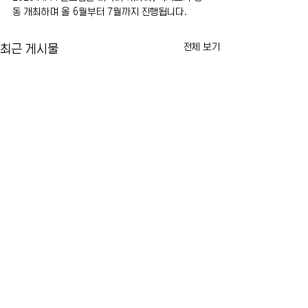
동 개최하며 올 6월부터 7월까지 진행됩니다.
전체 보기
최근 게시물
카이라법' 서명 촉구… "양육
뉴욕시 임대료 동결
권 분쟁 비극 막는다"
싸고 법적 공방 본
10년 전 아버지에 의해 숨진 두
뉴욕시의 임대료 동결
댓글