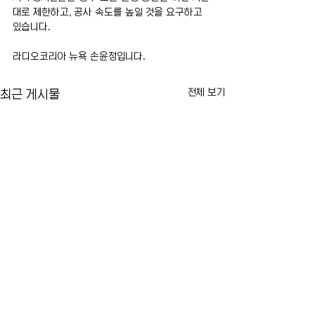
대로 제한하고, 공사 속도를 높일 것을 요구하고 
있습니다.
라디오코리아 뉴욕 손윤정입니다.
전체 보기
최근 게시물
맘다니 시장, 불법 전동자전거
뉴욕 라과디아 공항