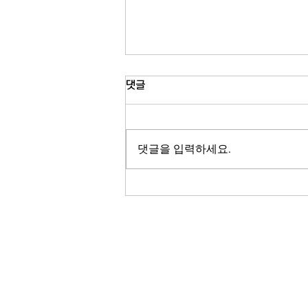
파워볼 당첨금 8억5천600만 달
댓글
러…역대 8번째 규모
미국 복권 파워볼의 당첨금이 또다시
치솟았습니다. 이번 토요일 추첨을 앞
댓글을 입력하세요.
두고 당첨금이 8억5천600만 달러를
기록하며 역대 여덟 번째로 큰 규모에
올랐습니다. 이번 당첨금은 오는 토요
일 밤 추첨을 앞두고 책정된 금액으로,
지난해 2025년 크리스마스이브 아칸
소주에서 나온 18억1천700만 달러
당첨 이후 가장 큰 규모입니다. 18억1
RADIO KOR
천700만 달러 잭팟은