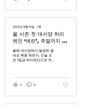
할 수 있는 대한민국을 만들
겠다고...
2025년 8월 15일
∙
1
분
올 시즌 첫 대서양 허리
케인 ‘에린’, 주말까지 초
강력으로 발달 전망
올해 대서양에서 발생한 열
대성 폭풍 에린이, 오늘 오
전 1등급 허리케인으로 격상
되며 시즌 첫 허리케인으로
기록됐습니다. 미국 국립허
리케인센터(NHC)는 허리케
인 ‘에린’이 대서양에서 세력
을 강화하며 북서진하고 있
3
0
다고 밝혔습니다. 예보에 따
르면...