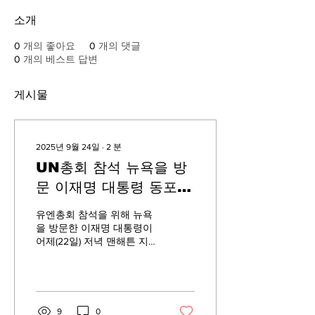
소개
0
개의 좋아요
0
개의 댓글
0
개의 베스트 답변
게시물
2025년 9월 24일
∙
2
분
UN총회 참석 뉴욕을 방
문 이재명 대통령 동포간
담회
유엔총회 참석을 위해 뉴욕
을 방문한 이재명 대통령이
어제(22일) 저녁 맨해튼 지
그필드 볼룸에서 동포간담
회를 열고 뉴욕 한인들을 만
났습니다. 이 대통령은 격려
사에서 재외국민이 대한민
국 국민임을 자랑스럽게 말
9
0