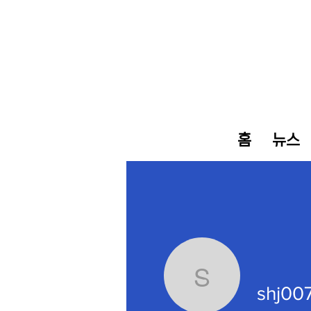
홈
뉴스
shj007ad
shj00