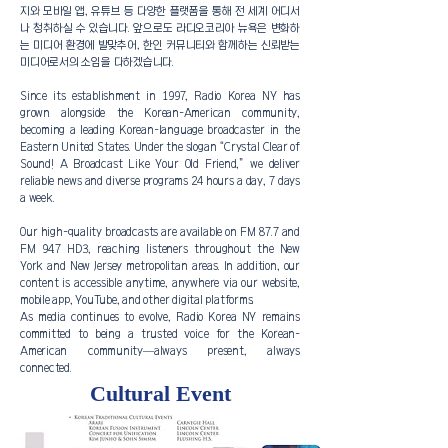
지와 모바일 앱, 유튜브 등 다양한 플랫폼을 통해 전 세계 어디서
나 청취하실 수 있습니다. 앞으로도 라디오코리아 뉴욕은 변화하
는 미디어 환경에 발맞추어, 한인 커뮤니티와 함께하는 신뢰받는
미디어로서의 소임을 다하겠습니다.
Since its establishment in 1997, Radio Korea NY has
grown alongside the Korean-American community,
becoming a leading Korean-language broadcaster in the
Eastern United States. Under the slogan “Crystal Clear of
Sound! A Broadcast Like Your Old Friend,” we deliver
reliable news and diverse programs 24 hours a day, 7 days
a week.
Our high-quality broadcasts are available on FM 87.7 and
FM 94.7 HD3, reaching listeners throughout the New
York and New Jersey metropolitan areas. In addition, our
content is accessible anytime, anywhere via our website,
mobile app, YouTube, and other digital platforms.
As media continues to evolve, Radio Korea NY remains
committed to being a trusted voice for the Korean-
American community—always present, always
connected.
Cultural Event