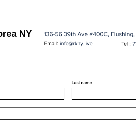
orea NY
136-56 39th Ave #400C, Flushing,
info@rkny.live
Email:
7
Tel :
Last name