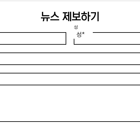
뉴스 제보하기
성
성*