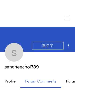
더보기
팔로우
sangheechoi789
sangheechoi789
Profile
Forum Comments
Forum Posts