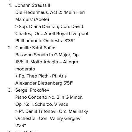
Johann Strauss II 
Die Fledermaus, Act 2: "Mein Herr 
Marquis" (Adele) 
> Sop. Diana Damrau, Con. David 
Charles,  Orc. Abell Royal Liverpool 
Philharmonic Orchestra 3'39''
Camille Saint-Saëns 
Bassoon Sonata in G Major, Op. 
168: III. Molto Adagio – Allegro 
moderato 
> Fg, Theo Plath · Pf. Aris 
Alexander Blettenberg 5'51''
Sergei Prokofiev 
Piano Concerto No. 2 in G Minor, 
Op. 16: II. Scherzo. Vivace 
> Pf. Daniil Trifonov · Orc. Mariinsky 
Orchestra · Con. Valery Gergiev 
2'29''