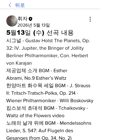
뒤로
휘자
2026년 5월 13일
5월13일 (수) 선곡 내용
시그널 - 
Gustav Holst The Planets, Op. 
32: IV. Jupiter, the Bringer of Jollity 
Berliner Philharmoniker, Con. Herbert 
von Karajan
제공업체 소개 BGM - 
Esther 
Abrami,
No.9 Esther’s Waltz
한양마트 화수목 세일 BGM - J. Strauss 
II: Tritsch-Tratsch-Polka, Op. 214 · 
Wiener Philharmoniker · Willi Boskovsky
킴스보석 초대석 BGM - Tchaikovsky - 
Waltz of the Flowers video
노래의 날개 위에 BGM - Mendelssohns 
Lieder, S. 547: Auf Flugeln des 
Gesanges (from Op. 34, No. 2)