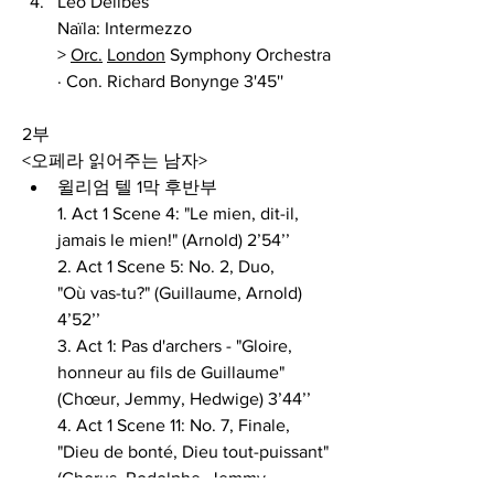
Léo Delibes 
Naïla: Intermezzo 
> 
Orc.
London
 Symphony Orchestra 
· Con. Richard Bonynge 3'45''
2부
<오페라 읽어주는 남자>
윌리엄 텔 1막 후반부
1. Act 1 Scene 4: "Le mien, dit-il, 
jamais le mien!" (Arnold) 2’54’’
2. 
Act 1 Scene 5: No. 2, Duo, 
"Où vas-tu?" (Guillaume, Arnold) 
4’52’’
3. 
Act 1: Pas d'archers - "Gloire, 
honneur au fils de Guillaume" 
(Chœur, Jemmy, Hedwige) 3’44’’
4. 
Act 1 Scene 11: No. 7, Finale, 
"Dieu de bonté, Dieu tout-puissant" 
(Chorus, Rodolphe, Jemmy, 