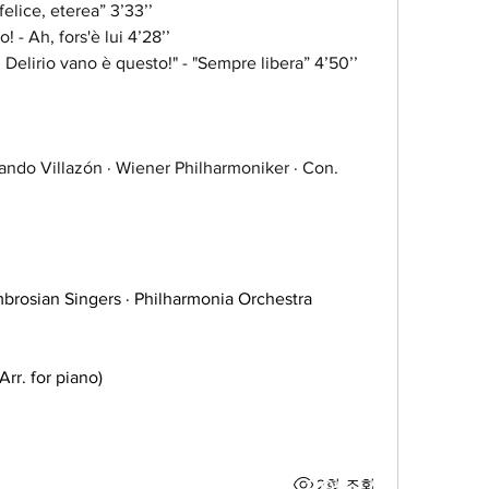
 felice, eterea” 3’33’’
o! - Ah, fors'è lui 4’28’’
ie! Delirio vano è questo!" - "Sempre libera” 4’50’’
brosian Singers · Philharmonia Orchestra 
rr. for piano) 
136-56 39th Ave #400C
2회 조회