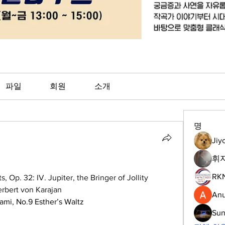
파일
회원
소개
명
Jiy
휘
RK
 Op. 32: IV. Jupiter, the Bringer of Jollity 
erbert von Karajan
Anu
ami,
No.9 Esther’s Waltz
Su