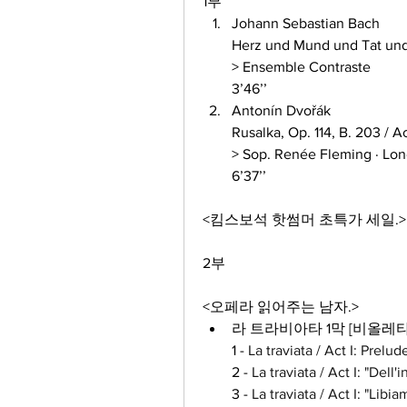
1부
Johann Sebastian Bach 
Herz und Mund und Tat un
> Ensemble Contraste 
3’46’’
Antonín Dvořák 
Rusalka, Op. 114, B. 203 / A
> Sop. Renée Fleming · Lon
6’37’’
<킴스보석 핫썸머 초특가 세일.>
2부
<오페라 읽어주는 남자.>
라 트라비아타 1막 [비올레타
1 - 
La traviata / Act I: Prelud
2 - 
La traviata / Act I: "Dell'
3 - 
La traviata / Act I: "Libiam