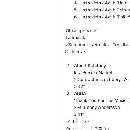
4 - 
La traviata / Act I: "Un dì
5 - 
La traviata / Act I: E stran
6 - 
La traviata / Act I: "Foll
Giuseppe Verdi 
 La traviata
 >Sop. Anna Netrebko · Ten. Rolando Villazón · Wiener Philharmoniker · Con. 
Carlo Rizzi
Albert Ketèlbey 
In a Persian Market 
> Con. John Lanchbery · Am
5’42’’
ABBA
'Thank You For The Music' (A
> Pf. Benny Andersson 
3’41’’
1
반응 1개
댓글 0개