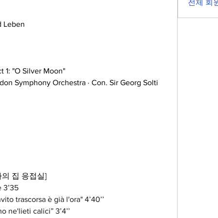
전체 회원
d Leben
ct 1: "O Silver Moon"
don Symphony Orchestra · Con. Sir Georg Solti 
의 집 응접실]
e 3’35
invito trascorsa è già l'ora" 4’40’’
o ne'lieti calici” 3’4’’