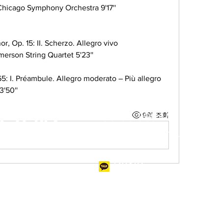
 Chicago Symphony Orchestra 9'17''
r, Op. 15: II. Scherzo. Allegro vivo 
merson String Quartet 5'23''
65: I. Préambule. Allegro moderato – Più allegro 
'50''
EA NY
136-56 39th Ave #400C
9회 조회
Email:
info@rkny.live
RKNY