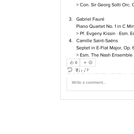
> Con. Sir Georg Solti Orc.
Gabriel Fauré 
Piano Quartet No. 1 in C Mino
> Pf. Evgeny Kissin · Esm. E
Camille Saint-Saëns 
Septet in E-Flat Major, Op. 
> Esm. The Nash Ensemble 3
0
RADIO KOR
댓글 0개
Write a comment...