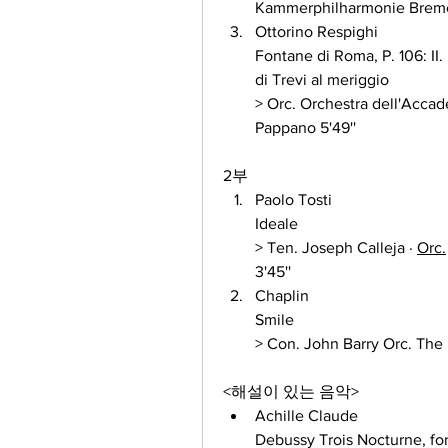
Kammerphilharmonie Bremen
Ottorino Respighi 
Fontane di Roma, P. 106: II. 
di Trevi al meriggio 
> Orc. Orchestra dell'Accad
Pappano 5'49''
2부
Paolo Tosti 
Ideale 
> Ten. Joseph Calleja · 
Orc.
3'45''
Chaplin 
Smile 
> Con. John Barry Orc. The
<해설이 있는 음악>
Achille Claude 
Debussy Trois Nocturne, for 