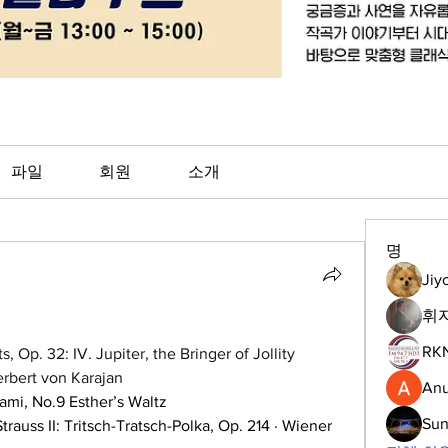
파일
회원
소개
명
Jiy
휘
RK
 Op. 32: IV. Jupiter, the Bringer of Jollity 
erbert von Karajan
Anu
ami,
No.9 Esther’s Waltz
Su
II: Tritsch-Tratsch-Polka, Op. 214 · Wiener 