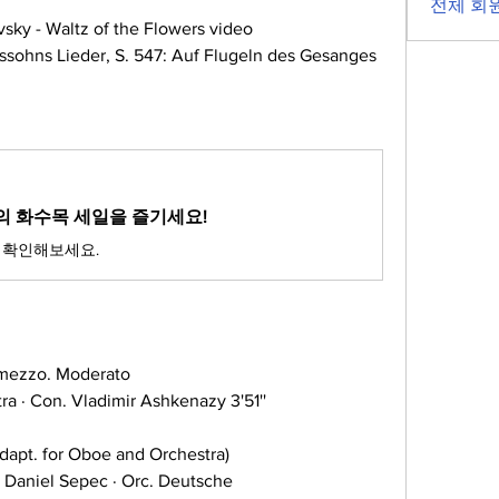
전체 회원
- Waltz of the Flowers video
s Lieder, S. 547: Auf Flugeln des Gesanges 
의 화수목 세일을 즐기세요!
 확인해보세요.
termezzo. Moderato 
ra · Con. Vladimir Ashkenazy 3'51''
dapt. for Oboe and Orchestra) 
 Daniel Sepec · Orc. Deutsche 