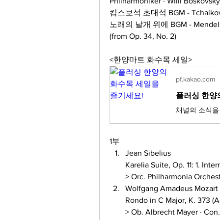
Philharmoniker · Willi Boskovsky
킴스보석 초대석 BGM - Tchaikovsky 
노래의 날개 위에 BGM - Mendelssohn
(from Op. 34, No. 2)
<한양마트 화수목 세일>
pf.kakao.com
플러싱 한양
채널의 소식을
1부
Jean Sibelius 
Karelia Suite, Op. 11: 1. In
> Orc. Philharmonia Orchest
Wolfgang Amadeus Mozart 
Rondo in C Major, K. 373 (A
> Ob. Albrecht Mayer · Con.