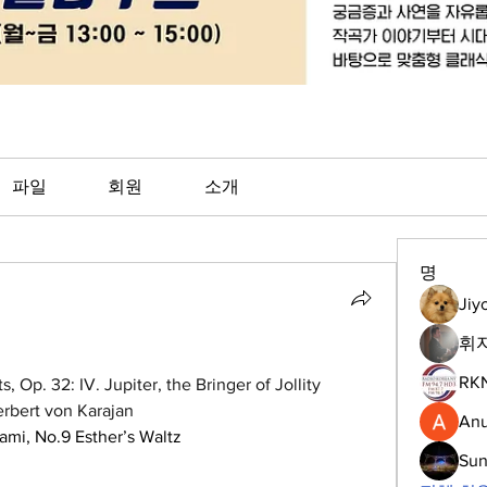
파일
회원
소개
명
Jiy
휘
RK
 Op. 32: IV. Jupiter, the Bringer of Jollity 
erbert von Karajan
Anu
ami,
No.9 Esther’s Waltz
Su