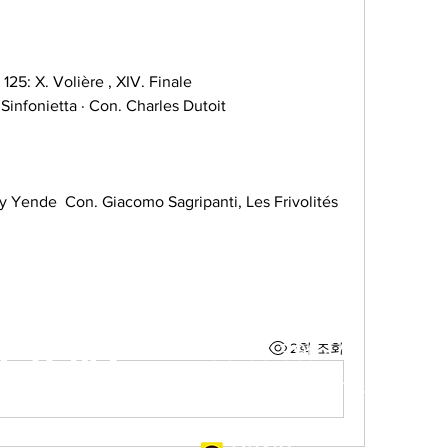
125: X. Volière , XIV. Finale
 Sinfonietta · Con. Charles Dutoit 
ty Yende  Con. Giacomo Sagripanti, Les Frivolités 
EA NY
136-56 39th Ave #400C
2회 조회
Email:
info@rkny.live