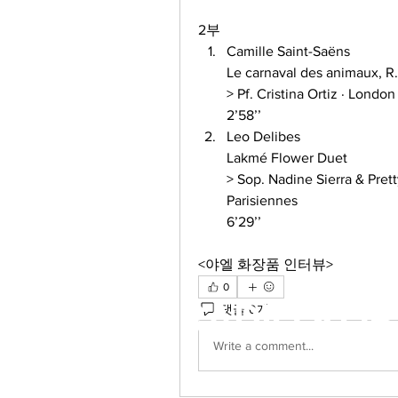
2부
Camille Saint-Saëns 
Le carnaval des animaux, R. 
> Pf. Cristina Ortiz · London
2’58’’
Leo Delibes
Lakmé Flower Duet 
> Sop. Nadine Sierra & Pret
Parisiennes 
6’29’’
<야엘 화장품 인터뷰>
0
RADIO KOR
댓글 0개
Write a comment...