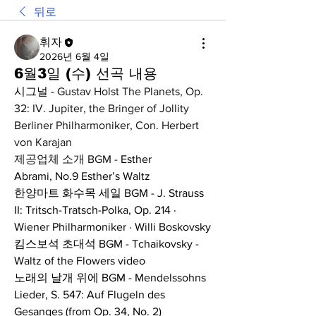
뒤로
휘자
2026년 6월 4일
6월3일 (수) 선곡 내용
시그널 - 
Gustav Holst The Planets, Op. 
32: IV. Jupiter, the Bringer of Jollity 
Berliner Philharmoniker, Con. Herbert 
von Karajan
제공업체 소개 BGM - 
Esther 
Abrami,
No.9 Esther’s Waltz
한양마트 화수목 세일 BGM - J. Strauss 
II: Tritsch-Tratsch-Polka, Op. 214 · 
Wiener Philharmoniker · Willi Boskovsky
킴스보석 초대석 BGM - Tchaikovsky - 
Waltz of the Flowers video
노래의 날개 위에 BGM - Mendelssohns 
Lieder, S. 547: Auf Flugeln des 
Gesanges (from Op. 34, No. 2)