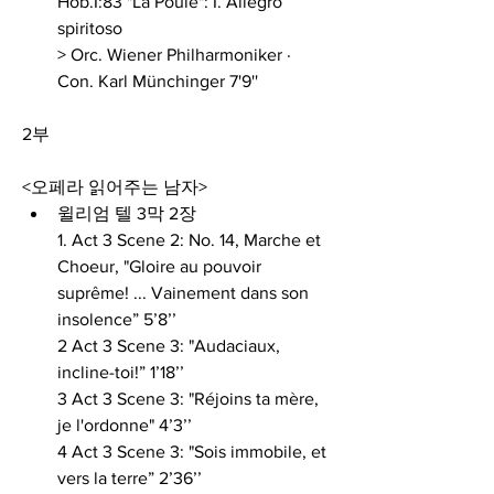
Hob.I:83 "La Poule": I. Allegro 
spiritoso 
> Orc. Wiener Philharmoniker · 
Con. Karl Münchinger 7'9''
2부
<오페라 읽어주는 남자>
윌리엄 텔 3막 2장
1. Act 3 Scene 2: No. 14, Marche et 
Choeur, "Gloire au pouvoir 
suprême! ... Vainement dans son 
insolence” 5’8’’
2 Act 3 Scene 3: "Audaciaux, 
incline-toi!” 1’18’’
3 Act 3 Scene 3: "Réjoins ta mère, 
je l'ordonne" 4’3’’
4 Act 3 Scene 3: "Sois immobile, et 
vers la terre” 2’36’’