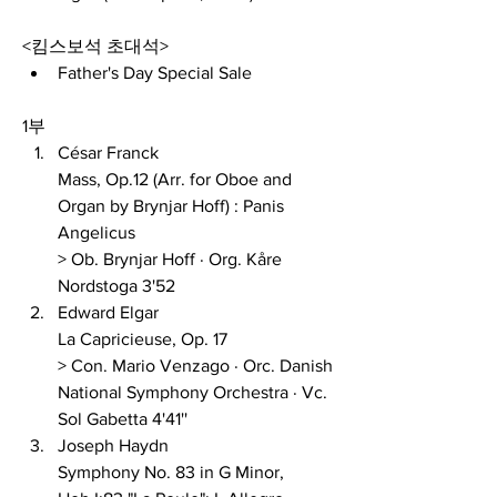
<킴스보석 초대석>
Father's Day Special Sale
1부
César Franck 
Mass, Op.12 (Arr. for Oboe and 
Organ by Brynjar Hoff) : Panis 
Angelicus 
> Ob. Brynjar Hoff · Org. Kåre 
Nordstoga 3'52
Edward Elgar 
La Capricieuse, Op. 17 
> Con. Mario Venzago · Orc. Danish 
National Symphony Orchestra · Vc. 
Sol Gabetta 4'41''
Joseph Haydn 
Symphony No. 83 in G Minor, 