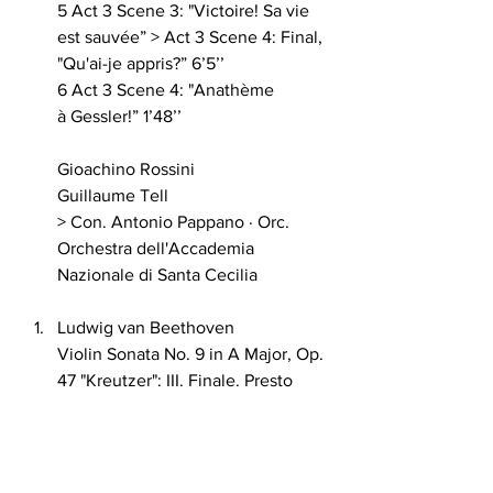
5 Act 3 Scene 3: "Victoire! Sa vie 
est sauvée” > Act 3 Scene 4: Final, 
"Qu'ai-je appris?” 6’5’’
6 Act 3 Scene 4: "Anathème 
à Gessler!” 1’48’’
Gioachino Rossini 
Guillaume Tell 
> Con. Antonio Pappano · Orc. 
Orchestra dell'Accademia 
Nazionale di Santa Cecilia
Ludwig van Beethoven 
Violin Sonata No. 9 in A Major, Op. 
47 "Kreutzer": III. Finale. Presto 
> Vln. Gidon Kremer · Pf. Martha 
Argerich 8'27''
I. J. Paderewski 
Minuet in G major Op 14 No 1 