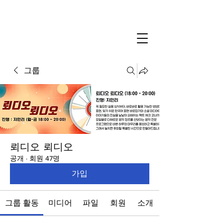
그룹
뢰디오 뢰디오
공개
·
회원 47명
가입
그룹 활동
미디어
파일
회원
소개