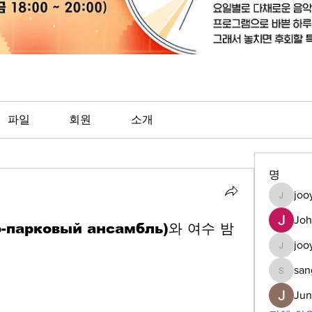
파일
회원
소개
명
joo
jooyoun
Jo
о-парковый ансамбль)와 여수 밤
joo
jooyoung
san
sanghee
Ju