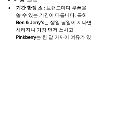
기간 한정 ⚠️ :
 브랜드마다 쿠폰을 
쓸 수 있는 기간이 다릅니다. 특히 
Ben & Jerry’s
는 생일 당일이 지나면 
사라지니 가장 먼저 쓰시고, 
Pinkberry
는 한 달 가까이 여유가 있
으니 나중에 천천히 쓰셔도 됩니다.
미리 가입하기:
 생일 당일이나 직전
에 가입하면 쿠폰이 바로 안 들어오
는 경우가 많습니다. 안전하게 생일 
최소 몇 주 전에 미리 가입해 두는 
것이 좋습니다.
중고등학생 따님 있다면 꼭 알려주세요! 
ㅎㅎㅎ
🍦
1
1
2
0
185
Write a comment...