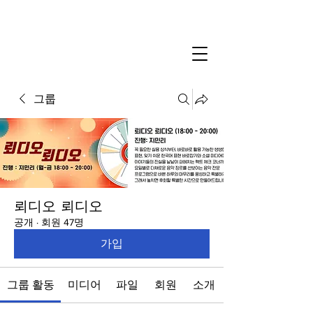
그룹
뢰디오 뢰디오
공개
·
회원 47명
가입
그룹 활동
미디어
파일
회원
소개