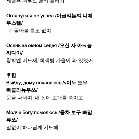
세월은 너무도 빨리 흘러가
Оглянуться не успел /아글랴눋쨔 니예 
우스뻴/
–
뒤돌아볼 틈도 없이
Осень за окном седая /오신 자 아크놈 
씨다야/
창밖엔 어느새, 회색빛 가을이 와 있었어
후렴
Выйду, дому поклонюсь /v이두 도무 
빠클라뉴우쓰/
문을 나서며, 내 집에 고개를 숙이고
Молча Богу помолюсь /몰차 보구 빠말
류쓰/
말없이 하나님께 기도해