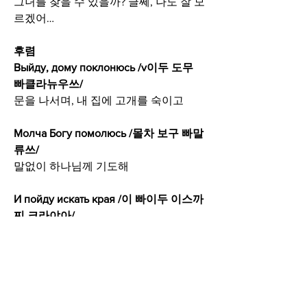
그녀를 찾을 수 있을까? 글쎄, 나도 잘 모
르겠어…
후렴
Выйду, дому поклонюсь /v이두 도무 
빠클라뉴우쓰/
문을 나서며, 내 집에 고개를 숙이고
Молча Богу помолюсь /몰차 보구 빠말
류쓰/
말없이 하나님께 기도해
И пойду искать края /이 빠이두 이스까
찌 크라야아/
그리고 나서 떠날 거야, 저 머나먼 곳을 
찾아서
Где живет любовь моя /그뎨 쥐vyot 류
보프 마야/