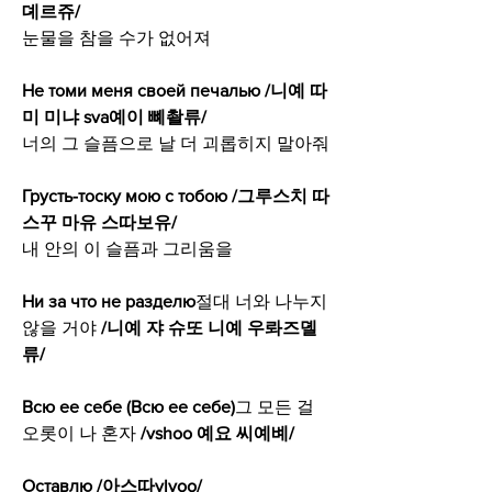
뎨르쥬/
눈물을 참을 수가 없어져
Не томи меня своей печалью /니예 따
미 미냐 sva예이 뼤촬류/
너의 그 슬픔으로 날 더 괴롭히지 말아줘
Грусть-тоску мою с тобою /그루스치 따
스꾸 마유 스따보유/
내 안의 이 슬픔과 그리움을
Ни за что не разделю
절대 너와 나누지 
않을 거야 
/니예 쟈 슈또 니예 우롸즈뎰
류/
Всю ее себе (Всю ее себе)
그 모든 걸 
오롯이 나 혼자
 /vshoo 예요 씨예볘/
Оставлю /아스따vlyoo/