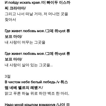
И пойду искать края /이 빠이두 이스까
찌 크라야아/
그리고 나서 떠날 거야, 저 머나먼 곳을 
찾아서
Где живет любовь моя /그뎨 쥐vyot 류
보프 마야/
내 사랑이 머무는 그곳을
Где живет любовь моя /그뎨 쥐vyot 류
보프 마야/
내 사랑이 살아 있는 그곳을…
3절
В чистом небе белый лебедь /v 취스
떰 녜볘 볠르의 례볟ㅈ/
맑고 푸른 하늘 위로 하얀 백조 한 마리,
Надо мной крылом взмахнув /나더 므