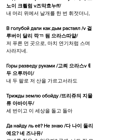
노이 크릘럼 v즈막흐누ff/
내 머리 위에서 날개를 한 번 휘젓더니,
В голубой дали как дым растаял /v 걸
루버이 달리 깍ㄲ 딈 으라스따얄/
저 푸른 먼 곳으로, 마치 연기처럼 스며 
사라지네.
Горы разведу руками /고릐 으라스vㅖ
두 으루까미/
내 두 팔로 저 산을 가르고서라도
Трижды землю обойду /뜨리쥬듸 지믈
류 아바이두/
세 번이고 이 세상을 돌고 돌아
Да найду ль её? Не знаю /다 나이 둘리 
예요? 녜 즈나유/