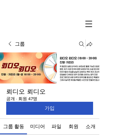
그룹
뢰디오 뢰디오
공개
·
회원 47명
가입
그룹 활동
미디어
파일
회원
소개