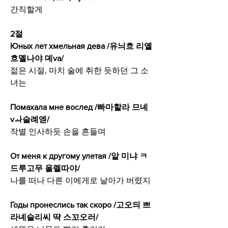
간직할게
2절
Юных лет хмельная дева /유늬흐 리옡 
흐몔나야 뎨va/
젊은 시절, 마치 술에 취한 듯하던 그 소
녀는
Помахала мне вослед /빠마할라 므녜 
vㅘ슬례엗/
작별 인사하듯 손을 흔들며
От меня к другому улетая /앝 미냐 ㅋ
드루고무 울롙따야/
나를 떠나 다른 이에게로 날아가 버렸지
Годы пронеслись так скоро /고오듸 쁘
라녜슬리씨 딱 스꼬오러/