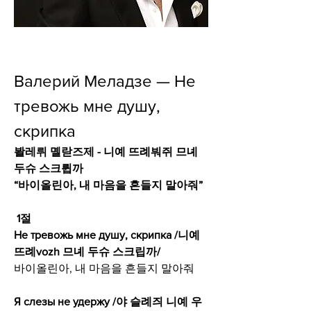
Валерий Меладзе — Не 
тревожь мне душу, 
скрипка
봘레뤼 몔랃즈제 - 니예 뜨례붜쥐 므녜 
두슈 스크륍까
“바이올린아, 내 마음을 흔들지 말아줘”
 1절
Не тревожь мне душу, скрипка /니예 
뜨례vozh 므녜 두슈 스크립까/
바이올린아, 내 마음을 흔들지 말아줘
Я слезы не удержу /야 슬례즤 니예 우