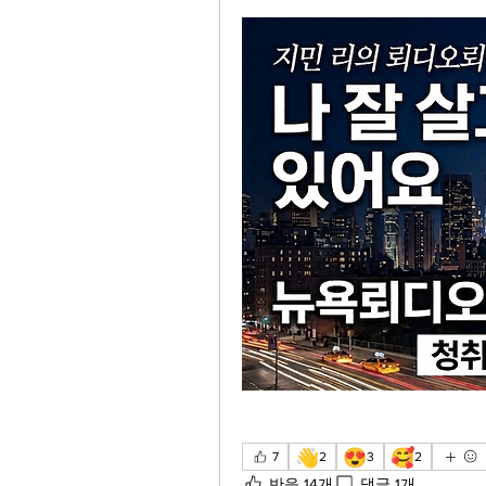
👋
😍
🥰
7
2
3
2
반응 14개
댓글 1개