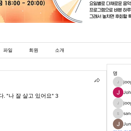
파일
회원
소개
명
joo
jooyoun
Jo
 "나 잘 살고 있어요" 3
joo
jooyoung
san
sanghee
Ju