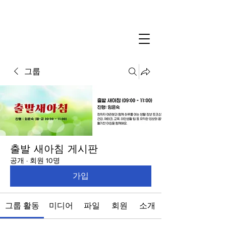
그룹
출발 새아침 게시판
공개
·
회원 10명
가입
그룹 활동
미디어
파일
회원
소개