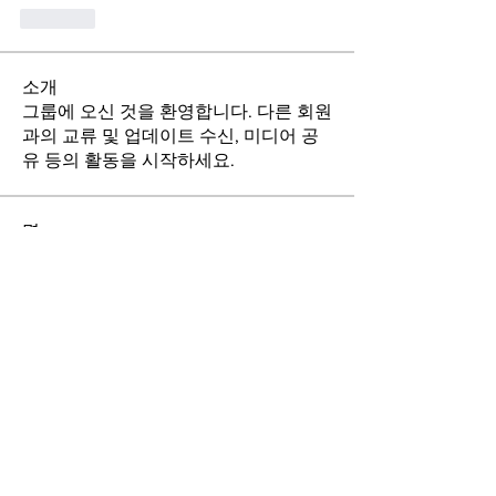
Like
소개
그룹에 오신 것을 환영합니다. 다른 회원
과의 교류 및 업데이트 수신, 미디어 공
유 등의 활동을 시작하세요.
명
Unknown Star
팔로우
우혁 임
팔로우
eunsook rim
팔로우
kyungwon kim
팔로우
Sunny
팔로우
전체 회원 보기(10명)