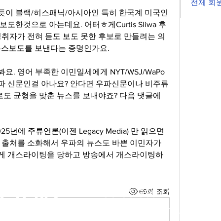
전체 회원
듯이 블랙/히스패닉/아시아인 특히 한국계 미국인
한것으로 아는데요. 어터ㅎ게Curtis Sliwa 후
청취자가 전혀 듣도 보도 못한 후보로 만들려는 의
스보도를 보낸다는 증명인가요.  
. 영어 부족한 이민일세에게 NYT/WSJ/WaPo 
 신문인걸 아나요? 안다면 우파신문이나 비주류 
 균형을 맞춘 뉴스를 보내야죠? 다음 댓글에 
년에 주류언론(이젠 Legacy Media) 만 읽으면 
 출처를 소화해서 우파의 뉴스도 바쁜 이민자가 
게 개스라이팅을 당하고 방송에서 개스라이팅하
EA NY
136-56 39th Ave #400C
69회 조회
Email:
info@rkny.live