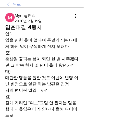
뒤로
Myong Pak
2026년 2월 19일
입춘대길 4행시
입 )
입을 만한 옷이 없다며 투덜거리는 나에
게 하던 말이 무색하게 진지 오래다
춘)
춘삼월 꽃피는 봄이 되면 한 벌 사주겠다
던 그 약속 한지 몇 년이 흘러 왔던가?
대) 
대단한 명품을 원한 것도 아닌데 변명 아
닌 변명으로 일관 하는 남편은 진정 
남의 편이란 말입니까?
길)
길게 가려면 “여보”그럼 안 된다는 말을 
했더니 옷입은 테가 안나니 올해 다이어
트로