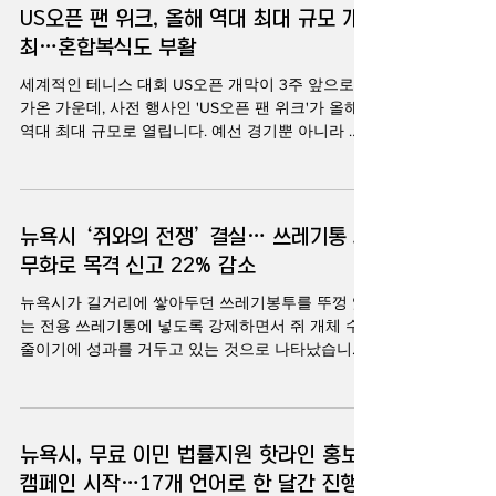
니다. 경찰 배지 모양의 형광 연두색 스티커에는 "이
US오픈 팬 위크, 올해 역대 최대 규모 개
과 소방관 6명도 경미
차량은 뉴욕시 거리 청소 규정을 위반했으며, 그 결
최…혼합복식도 부활
과 이 도로를 제대로 청소할 수 없었습니다."라는 문
구가 적혀 있습니다. 뉴욕시는 대체주차 시간 동안
세계적인 테니스 대회 US오픈 개막이 3주 앞으로 다
차량이 이동해야만 도로 청소 차량이 제대로 작업할
가온 가운데, 사전 행사인 'US오픈 팬 위크'가 올해
수 있어 거리 청결을 유지할 수 있다고 설명했습니
역대 최대 규모로 열립니다. 예선 경기뿐 아니라 세
다. 이번 제도 부활을 주도한 뉴욕시의회 게일 브루
계 정상급 선수들이 출전하는 혼합복식이 부활하고
어 의원은 "거리 청소는 차량이 움직여야만 효과를
다양한 체험 프로그램도 마련돼 팬들에게 본 대회에
낼 수 있다"며 "경고 스티커는 과거 가장 효과적인
앞선 축제의 장을 선사할 예정입니다. 손윤정 기자
규정 준수 유도 수단 가운데 하나였다"고 밝혔습니
의 보돕니다. US오픈 개막을 앞두고 열리는 US오픈
뉴욕시 ‘쥐와의 전쟁’ 결실… 쓰레기통 의
다. 이어 "이번 '로컬법 119호(Local
팬 위크가 올해 더욱 확대된 일정과 프로그램으로
무화로 목격 신고 22% 감소
팬들을 맞이합니다. 대회 개막을 3주도 채 남기지 않
은 가운데 열리는 팬 위크는 과거 단순한 예선 대회
뉴욕시가 길거리에 쌓아두던 쓰레기봉투를 뚜껑 있
에서 벗어나 이제는 US오픈의 대표적인 사전 축제
는 전용 쓰레기통에 넣도록 강제하면서 쥐 개체 수
로 자리 잡았습니다. 올해는 예선 경기와 함께 혼합
줄이기에 성과를 거두고 있는 것으로 나타났습니다.
복식 경기가 다시 열리며, 세계 정상급 선수들이 본
올해 뉴욕시의 쥐 목격 신고는 전년 대비 20% 이상
선에 앞서 팬들 앞에서 경기를 펼칠 예정입니다. 주
급감하며 코로나19 팬데믹 이후 최저치를 기록할 전
최 측은 팬 위크 기간 동안 세계 최고 수준의 테니스
망입니다. 이 소식 손윤정 기자가 전합니다. 뉴욕시
를 무료 또는 저렴한 비용으로 가까이에서 관람할
비상 민원 창구인 311 데이터 분석 결과, 2026년 첫
뉴욕시, 무료 이민 법률지원 핫라인 홍보
수 있을 뿐 아니라 다양한 체험 행사와 이벤트도 함
7개월 동안 접수된 쥐 목격 신고는 지난해 같은 기간
께
캠페인 시작…17개 언어로 한 달간 진행
과 비교해 22% 감소했습니다. 쥐 신고 건수는 2024