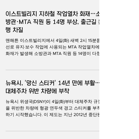
이스트빌리지 지하철 작업열차 화재…소
방관·MTA 직원 등 14명 부상, 출근길 운
행 차질
맨해튼 이스트빌리지에서 4일(화) 새벽 2시 15분쯤
선로 유지·보수 작업에 사용되는 MTA 작업열차에서
화재가 발생해 소방관과 MTA 직원 등 14명이 다쳤
습니다. 뉴욕소방국(FDNY)에 따르면 불이 난 열차는
남행 선로를 운행하던 4량짜리 진공 청소 작업열차
(vacuum train)로, 선로에 남아 있는 기름과 각종 쓰
레기를 흡입·청소하는 특수 차량입니다. 현장에 도착
뉴욕시, '망신 스티커' 14년 만에 부활…
한 소방대는 지하 역사와 지상 출입구까지 짙은 연
대체주차 위반 차량에 부착
기가 퍼져 있었으며, 지하 터널 안에서는 작업열차
전체가 불길에 휩싸인 상태였다고 밝혔습니다. 화재
뉴욕시 위생국(DSNY)이 4일(화)부터 대체주차 규정
는 오전 3시 이전 2단계 경보로 격상됐으며, 소방관
을 위반한 차량에 형광 연두색 경고 스티커를 부착
과 응급구조대원 등 140명 이상이 투입돼 진화 작업
하기 시작했습니다. 이 제도는 지난 2012년 중단된
을 벌였습니다. 이번 화재로 MTA 직원 8명과 소방관
이후 14년 만에 다시 도입된 것입니다. 첫 스티커는
6명 등 모두 14명이 다쳤습니다. 이 가운데 MTA 직
맨해튼 웨스트 90스트리트와 콜럼버스 애비뉴, 센트
원 2명은 중등도 부상으로 병원으로 이송됐지만 생
럴파크 웨스트 일대에 주차된 위반 차량에 부착됐습
명에는 지장이 없는 상태이며, 나머지 MTA 직원 5명