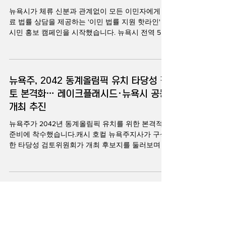
년 11월 이후 매달 전년 동기 대비 감소세를 이어가
뉴욕시가 체류 신분과 관계없이 모든 이민자에게 무
고 있습니다. 뉴욕시 위생국은 이러한 성과의 주요
료 법률 상담을 제공하는 '이민 법률 지원 핫라인' 대
원인으로 쓰레기 밀폐 용기화 정책을 꼽았습니다.
시민 홍보 캠페인을 시작했습니다. 뉴욕시 전역 5개
뉴욕시는 쓰레기봉투를 인도에 그대로 쌓아두는 관
보로에서 총 17개 언어로 진행되는 이번 캠페인은 이
행이 쥐에게 풍부한 먹이를 제공한다는 점에 착안
민자 주민들이 안전하고 신뢰할 수 있는 법적 도움
해, 뚜껑이 있는 전용 쓰레기통인 엠파이어 빈 사용
을 쉽게 받을 수 있도록 돕기 위해 마련됐는데요, 자
을 단계적으로 의무화하는 '쓰레기 정책'을 추진해
세한 내용 손윤정 기자가 전해드립니다. 뉴욕시가
뉴욕주, 2042 동계올림픽 유치 타당성 검
왔습니다. 실제 2025년 6월부터 전면적인 쓰
무료 이민 법률지원 서비스 이용을 확대하기 위해 5
토 본격화… 레이크플래시드·뉴욕시 공동
개 보로 전역에서 한 달간 대규모 홍보 캠페인을 실
개최 추진
시합니다. 뉴욕시장실 산하 이민자 담당국은 4일(화)
무료로 운영되고,안전과 비밀보장이 원칙인 '이민 법
뉴욕주가 2042년 동계올림픽 유치를 위한 본격적인
률지원 핫라인'을 알리는 시 전역 광고 캠페인을 시
준비에 착수했습니다.캐시 호컬 뉴욕주지사가 구성
작했다고 밝혔습니다. 이번 캠페인은 총 30만 달러
한 타당성 검토위원회가 개최 후보지를 둘러보며 유
규모로, 2026 회계연도 뉴욕시의회 예산을 통해 지
치 가능성을 점검한 가운데, 1932년과 1980년 동계
원됐습니다. 광고는 인쇄 매체와 디지털 플랫폼, 라
올림픽 개최지인 레이크플래시드와 뉴욕시를 연계
디오를 통해 진행되며, 뉴욕시 전역의 다양한 지역
한 공동 개최 구상이 힘을 얻고 있습니다. 손윤정 기
사회에 배포됩니다. 특히 영어를 비롯해 스페인어,
자의 보돕니다. 뉴욕주가 1932년과 1980년에 이어
뉴욕, 말기 환자 조력 사망 허용…찬반 논
세 번째 동계올림픽을 유치하기 위한 행보를 공식화
쟁 속 시행
했습니다. 캐시 호컬 뉴욕주지사가 구성한 동계올림
픽 타당성 검토위원회는 3일(월) 2042년 동계올림픽
말기 환자가 의사의 처방을 받아 생을 마감할 수 있