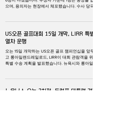
6명이 다쳤습니다. 부상자 가운데 1명은 중상을 입었
보안 강화 요구로 인해 MSG 주변 대규모 야외 응원
으며, 용의자는 현장에서 체포됐습니다. 수사 당국은
전을 진행할 수 없게 됐다고 밝혔습니다. 이에 따라
현재까지 테러와 관련된 정황은 발견되지 않았다고
뉴욕시는 대신 브라이언트파크에서 추가 공식 응원
밝혔습니다. 김지원 기자가 보도합니다. 뉴욕 맨해튼
전을 개최하기로 했습니다. 브라이언트파크 응원전
펜스테이션에서 7일 저녁 흉기 난동 사건이 발생해
은 무료로 진행되며 최대 5천 명까지 입장이 가능합
시민 6명이 부상했습니다. 뉴욕 소방국에 따르면 사
US오픈 골프대회 15일 개막, LIRR 특별
니다. 온라인 사전 등록은 이날 정오부터 시작됩니
건은 이날 오후 7시 2분쯤 33가와 7애비뉴 인근 펜
다. 뉴욕시는 이와
열차 운행
스테이션 내부에서 발생했습니다. 신고를 받고 출동
한 구조대는 여러 명이 흉기에 찔렸다는 신고를 접
오는 15일 개막하는 US오픈 골프 챔피언십을 앞두
수하고 현장 대응에 나섰습니다. 부상자 가운데 1명
고 롱아일랜드레일로드, LIRR이 대회 관람객을 위한
은 중상을 입었고, 2명은 중등도 부상, 2명은 경상을
특별 수송 계획을 발표했습니다. 뉴욕시와 롱아일랜
입은 것으로 파악됐습니다. 이들 5명은 벨뷰병원으
드 동부 지역 관람객들은 사우스햄턴까지 열차를 이
로 이송됐으며, 나머지 1명은 뉴욕-프레스비테리언
용해 경기장에 편리하게 접근할 수 있습니다. 김지
와일 코넬 메디컬센터로 옮겨졌습니다. 암트랙 경찰
원 기자가 보도합니다. 미국 골프계 최고 권위의 대
은 사건 직후 용의자를 체포해 구금했습니다. 수사
회 가운데 하나인 US오픈 골프 챔피언십이 오는 15
뉴욕닉스 오늘 3차전, 트럼프 대통령 경기
관계자에 따르면 용의자는 정신건강 문제를 겪고 있
일부터 22일까지 뉴욕 롱아일랜드 사우스햄턴의 시
는 것
장 방문에 초강화 경비
네콕힐스 골프클럽에서 열립니다. 대회 기간 동안
롱아일랜드레일로드, LIRR은 뉴욕시와 롱아일랜드
53년 만의 NBA 파이널 우승을 바라보고 있는 뉴욕
동부 지역에서 경기장을 찾는 관람객들을 위해 특별
닉스는 오늘 저녁, 홈코트인 매디슨 스퀘어 가든에
열차 서비스를 운영합니다. LIRR에 따르면 관람객들
서 샌안토니오 스퍼스와 챔피언 결정전 3차전을 치
은 맨해튼 펜스테이션과 그랜드센트럴 매디슨 등을
릅니다. 특히 트럼프 대통령의 경기장 방문이 예정