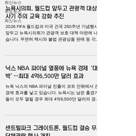
최신뉴스
뉴욕시의회, 월드컵 앞두고 관광객 대상
주요뉴스
사기 주의 교육 강화 추진
최신뉴스
2026 FIFA 월드컵과 미국 건국 250주년 기념행사를
앞두고 뉴욕시의회가 관광객 보호 대책 마련에 나섰
습니다. 무면허 택시와 불법 관광상품 판매 등 각종
관광객 대상 사기를 막기 위한 교육과 단속을 강화
하겠다는 계획입니다. 김지원 기자가 보도합니다.
2026 FIFA 월드컵과 미국 건국 250주년 기념행사로
수백만 명의 방문객이 뉴욕을 찾을 것으로 예상되는
닉스 NBA 파이널 열풍에 뉴욕 경제 ‘대
가운데, 뉴욕시의회가 관광객 대상 사기 행위 근절
박’…최대 4억6,500만 달러 효과
에 나섰습니다. 뉴욕시의회는 8일 관광객 보호를 위
한 법안을 통과시키고, 방문객들이 흔히 발생하는
뉴욕 닉스의 NBA 파이널 진출이 코트 안팎에서 큰
사기 수법을 미리 인지할 수 있도록 교육과 홍보를
경제 효과를 낳고 있습니다. 뉴욕시는 남은 홈경기
강화하겠다고 밝혔습니다. 줄리 메닌 뉴욕시의회 의
들이 모두 열릴 경우 최대 4억6,500만 달러의 경제
장은 기자회견에서 "뉴욕 시민뿐 아니라 전 세계에
적 파급효과가 발생할 것으로 전망했습니다. 김지원
서 뉴욕을 찾는 방문객들도 보호해야 한다"고 강조
기자가 보도합니다. 2026 NBA 파이널에 오른 닉스
했습니다. 셰카르 크리슈난 시의원도 "관광객을 대
의 경기가 이어지면서 , 뉴욕시 경제도 덩달아 활기
상으로 한 사기 행위를 근절하고 노동자들을 보호해
를 띠고 있습니다. 조란 맘다니 뉴욕시장실은 닉스
센트럴파크 그레이트론, 월드컵 결승 무료
야 한다"고 말했습니다. 이번 조치는 시의회가 진행
의 남은 홈경기들이 예정대로 모두 개최될 경우 약 4
한 관
단체관람 행사 개최