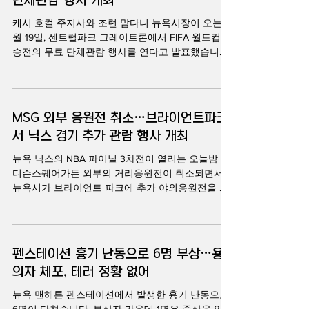
억6,500만 달러의 경제 효과가 발생할 수 있다고 밝
혔습니다. 닉스의 파이널 경기가 이어지며 맨해튼은
캐시 호컬 주지사와 조런 맘다니 뉴욕시장이 오는 7
물론 뉴욕 전역의 바와 식당들은 연일 만석을 기록
월 19일, 센트럴파크 그레이트론에서 FIFA 월드컵 결
하고 있습니다. 매디슨스퀘어가든 인근 베르사 레스
승전의 무료 단체관람 행사를 연다고 발표했습니다.
토랑 앤 루프탑의 소유주 아서 바칼은 "피자 가게와
무료 입장권 5만 장이 글로벌 시티즌을 통해 추첨으
베이글 가게, 술집 등 모든 소상공인들이 혜택을 보
로 배포되며, 오는 11일 오전 10시부터 신청 접수가
고 있다"고 말했습니다. 스포츠용품 체인 모데스의
시작됩니다. 자세한 내용 김지원 기자가 전해드립니
전 최고경영자 미치 모델도 "내가 일해온 기간 동안
다. 캐시 호컬 뉴욕주지사와 조런 맘다니 뉴욕시장
MSG 외부 응원전 취소…브라이언트파크
이렇게 활기찬 뉴욕은 본 적이 없다"고 말했습니
은, FIFA 측과 함께 8일 기자회견을 열고, 센트럴파
서 닉스 경기 추가 관람 행사 개최
크 그레이트론에서 7월 19일 월드컵 결승 무료 단체
관람 행사를 개최한다고 공식 발표했습니다. 주최
뉴욕 닉스의 NBA 파이널 3차전이 열리는 오늘밤 메
측은 이번 행사를 월드컵 결승전을 위한 최대 규모
디슨스퀘어가든 외부의 거리응원전이 취소되면서
의 공식 응원전 가운데 하나로 소개하며, 5만 명이
뉴욕시가 브라이언트 파크에 추가 야외응원전을 마
넘는 팬들을 수용할 수 있을 것으로 전망했습니다.
련하기로 했습니다. 뉴욕시는 오늘밤 센트럴파크와
행사장에는 대형 스크린이 설치되며, 경기 중계 외
브룩클린 볼 그리고 브라이언트 파크에 대형 스크린
에도 DJ 공연과 다양한 음식 판매 부스, 하프타임 특
을 마련하고 NBA 파이널 3차전 단체관람행사를 이
별 공연 등이 마련될 예정입니다. 입장권은 전액 무
어갑니다. 김지원 기잡니다. 뉴욕 닉스와 샌안토니오
펜스테이션 흉기 난동으로 6명 부상…용
료로, 글로벌 시티즌 홈페이지를 통해 추첨
스퍼스의 NBA 파이널 3차전이 열리는 8일, 매디슨
의자 체포, 테러 정황 없어
스퀘어가든(MSG) 외부에서 예정됐던 공식 야외 응
원전이 취소됐습니다. 조란 맘다니 뉴욕시장은 8일
뉴욕 맨해튼 펜스테이션에서 발생한 흉기 난동으로
발표를 통해 트럼프 대통령의 경기 참석과 관련한